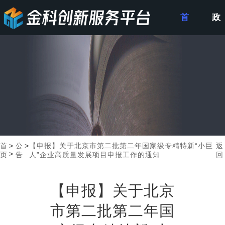
首
政
页
策
申
报
首
>
公
>
【申报】关于北京市第二批第二年国家级专精特新“小巨
返
>
页
告
人”企业高质量发展项目申报工作的通知
回
【申报】关于北京
市第二批第二年国