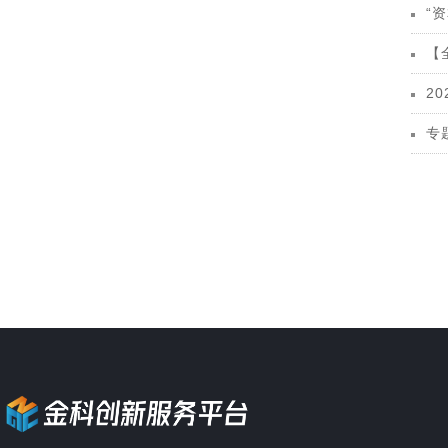
“资本
【全
202
专