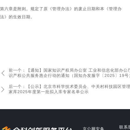
第六章是附则。规定了原《管理办法》的废止日期和本《管理办
法》的生效日期。
前一个：【通知】国家知识产权局办公室 工业和信息化部办公厅
识产权公共服务惠企行动的通知（国知办发服字〔2025〕19号
后一个：【公示】北京市科学技术委员会、中关村科技园区管
家库2025年度第一批拟入库专家名单公示
联系
京公网安备