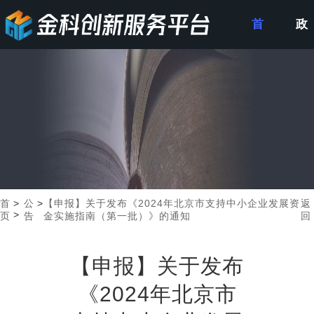
首
政
页
策
申
报
首
>
公
>
【申报】关于发布《2024年北京市支持中小企业发展资
返
>
页
告
金实施指南（第一批）》的通知
回
【申报】关于发布
《2024年北京市