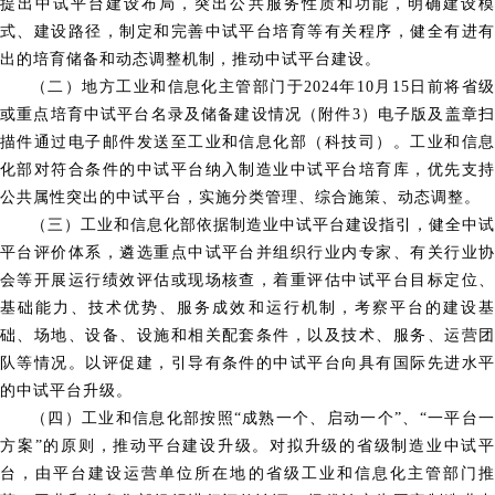
提出中试平台建设布局，突出公共服务性质和功能，明确建设模
式、建设路径，制定和完善中试平台培育等有关程序，健全有进有
出的培育储备和动态调整机制，推动中试平台建设。
（二）地方工业和信息化主管部门于2024年10月15日前将省级
或重点培育中试平台名录及储备建设情况（附件3）电子版及盖章扫
描件通过电子邮件发送至工业和信息化部（科技司）。工业和信息
化部对符合条件的中试平台纳入制造业中试平台培育库，优先支持
公共属性突出的中试平台，实施分类管理、综合施策、动态调整。
（三）工业和信息化部依据制造业中试平台建设指引，健全中试
平台评价体系，遴选重点中试平台并组织行业内专家、有关行业协
会等开展运行绩效评估或现场核查，着重评估中试平台目标定位、
基础能力、技术优势、服务成效和运行机制，考察平台的建设基
础、场地、设备、设施和相关配套条件，以及技术、服务、运营团
队等情况。以评促建，引导有条件的中试平台向具有国际先进水平
的中试平台升级。
（四）工业和信息化部按照“成熟一个、启动一个”、“一平台一
方案”的原则，推动平台建设升级。对拟升级的省级制造业中试平
台，由平台建设运营单位所在地的省级工业和信息化主管部门推