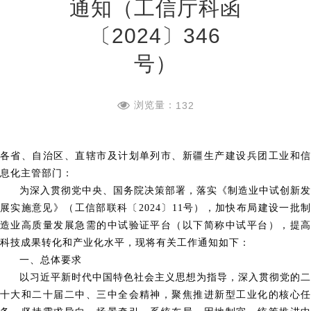
通知（工信厅科函
〔2024〕346
号）
浏览量：
132
各省、自治区、直辖市及计划单列市、新疆生产建设兵团工业和信
息化主管部门：
为深入贯彻党中央、国务院决策部署，落实《制造业中试创新发
展实施意见》（工信部联科〔2024〕11号），加快布局建设一批制
造业高质量发展急需的中试验证平台（以下简称中试平台），提高
科技成果转化和产业化水平，现将有关工作通知如下：
一、总体要求
以习近平新时代中国特色社会主义思想为指导，深入贯彻党的二
十大和二十届二中、三中全会精神，聚焦推进新型工业化的核心任