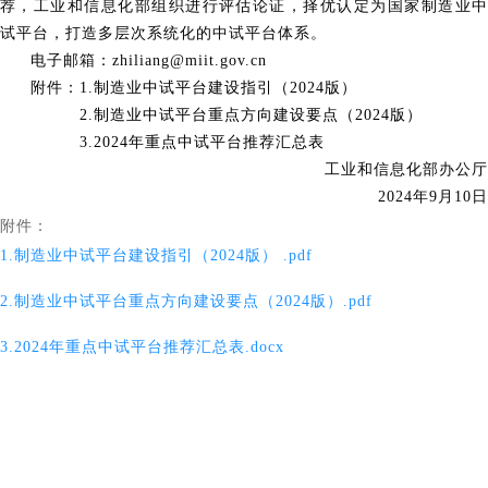
荐，工业和信息化部组织进行评估论证，择优认定为国家制造业中
试平台，打造多层次系统化的中试平台体系。
电子邮箱：zhiliang@miit.gov.cn
附件：1.
制造业中试平台建设指引（2024版）
2.
制造业中试平台重点方向建设要点（2024版）
3.
2024年重点中试平台推荐汇总表
工业和信息化部办公厅
2024年9月10日
附件：
1.制造业中试平台建设指引（2024版） .pdf
2.制造业中试平台重点方向建设要点（2024版）.pdf
3.2024年重点中试平台推荐汇总表.docx