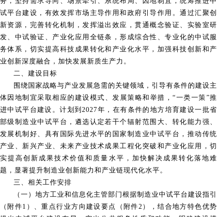
务，坚持需求导向、场景牵引、系统布局、因地制宜，统筹推进中
试平台建设，有效发挥市场主导作用和政府引导作用。通过汇聚创
新资源，完善转化机制，发挥溢出效应，贯通概念验证、实验室研
发、中试验证、产业化应用全链条，形成综合性、专业化的中试服
务体系，切实提高科技成果转化和产业化水平，加强科技创新和产
业创新深度融合，加快发展新质生产力。
二、建设目标
围绕国家战略与产业发展急需的关键领域，引导有条件的建设主
体因地制宜采取相应的建设模式、发展策略和举措，“一类一策”推
进中试平台建设。计划到2027年，在有条件的地方培育建设一批省
部级制造业中试平台，遴选认定若干个辐射范围大、转化能力强、
发展机制好、具有国际先进水平的国家制造业中试平台，推动传统
产业、新兴产业、未来产业技术成果工程化突破和产业化应用，切
实提高创新成果技术价值和质量水平，加快解决成果转化落地难
题，显著提升制造业创新能力和产业链现代化水平。
三、相关工作安排
（一）地方工业和信息化主管部门根据制造业中试平台建设指引
（附件1）、重点行业方向建设要点（附件2），结合地方特色优势