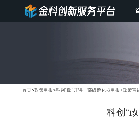
首页
>
政策申报
>
科创“政”开讲 | 部级孵化器申报+政策
科创“