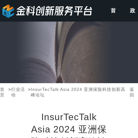
首
政
页
策
申
报
首
>
行业活
>
InsurTecTalk Asia 2024 亚洲保险科技创新高
返
页
动
峰论坛
回
InsurTecTalk
Asia 2024 亚洲保