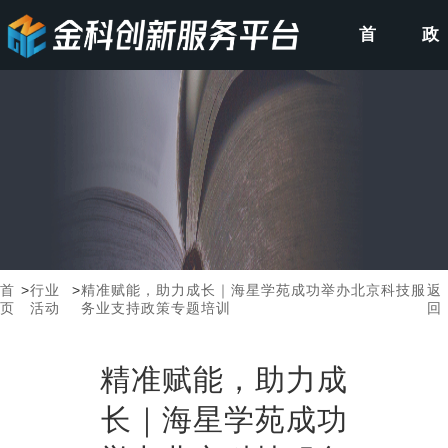
首
政
页
策
申
报
首
>
行业
>
精准赋能，助力成长｜海星学苑成功举办北京科技服
返
页
活动
务业支持政策专题培训
回
精准赋能，助力成
长｜海星学苑成功