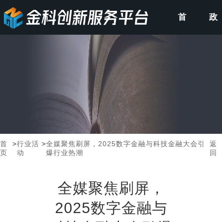
首
政
页
策
申
报
首
>
行业活
>
全媒聚焦刷屏，2025数字金融与科技金融大会引
返
页
动
爆行业热潮
回
全媒聚焦刷屏，
2025数字金融与