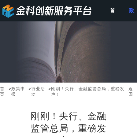
首
政
页
策
申
报
首
>
政策申
>
行业活
>
刚刚！央行、金融监管总局，重磅发
返
页
报
动
声！
回
刚刚！央行、金融
监管总局，重磅发