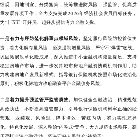
绩观，因地制宜、分类施策，统筹推进防风险、强监管、促高质
量发展各项工作，全力支持完成2026年经济社会发展目标任务，
为“十五五”开好局、起好步提供有力金融支撑。
一是
有力有序防范化解重点领域风险。
坚定履行风险防控首位
责，着力化解存量风险，坚决遏制增量风险，严守不
“爆雷”底线
巩固拓展改革化险成果，深入推进中小金融机构减量提质。支持
稳定房地产市场，进一步发挥城市房地产融资协调机制作用，助
力构建房地产发展新模式。指导银行保险机构按照市场化法治化
原则，积极化解地方政府融资平台金融债务风险。
二是
着力提升强监管严监管质效。
加快健全金融法治，精准规
高效执法，不断提高监管能力。引导银行保险机构树牢正确的经
营观、业绩观、风险观，降本增效、苦练内功，努力实现差异
化、特色化发展。深入整治
“内卷式”竞争，大力规范市场秩序。
压严打非法金融活动，坚决守好人民群众“钱袋子”。